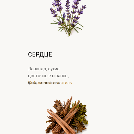
СЕРДЦЕ
Лаванда, сухие
цветочные нюансы,
Собранность и стиль
фиалковый лист