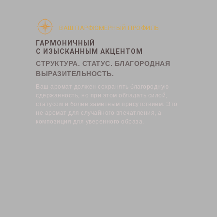
ВАШ ПАРФЮМЕРНЫЙ ПРОФИЛЬ
ГАРМОНИЧНЫЙ
С ИЗЫСКАННЫМ АКЦЕНТОМ
СТРУКТУРА. СТАТУС. БЛАГОРОДНАЯ
ВЫРАЗИТЕЛЬНОСТЬ.
Ваш аромат должен сохранять благородную
сдержанность, но при этом обладать силой,
статусом и более заметным присутствием. Это
не аромат для случайного впечатления, а
композиция для уверенного образа.