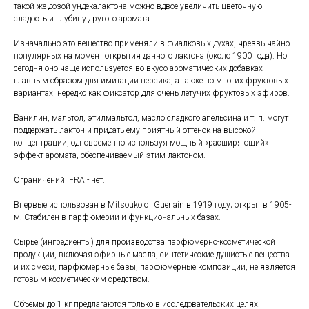
такой же дозой ундекалактона можно вдвое увеличить цветочную
сладость и глубину другого аромата.
Изначально это вещество применяли в фиалковых духах, чрезвычайно
популярных на момент открытия данного лактона (около 1900 года). Но
сегодня оно чаще используется во вкусо-ароматических добавках —
главным образом для имитации персика, а также во многих фруктовых
вариантах, нередко как фиксатор для очень летучих фруктовых эфиров.
Ванилин, мальтол, этилмальтол, масло сладкого апельсина и т. п. могут
поддержать лактон и придать ему приятный оттенок на высокой
концентрации, одновременно используя мощный «расширяющий»
эффект аромата, обеспечиваемый этим лактоном.
Ограничений IFRA - нет.
Впервые использован в Mitsouko от Guerlain в 1919 году; открыт в 1905-
м. Стабилен в парфюмерии и функциональных базах.
Сырьё (ингредиенты) для производства парфюмерно-косметической
продукции, включая эфирные масла, синтетические душистые вещества
и их смеси, парфюмерные базы, парфюмерные композиции, не является
готовым косметическим средством.
Объемы до 1 кг предлагаются только в исследовательских целях.