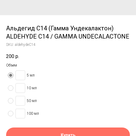
Альдегид С14 (Гамма Ундекалактон)
ALDEHYDE C14 / GAMMA UNDECALACTONE
SKU:
aldehydeC14
200
р.
Объем
5 мл
10 мл
50 мл
100 мл
Купить