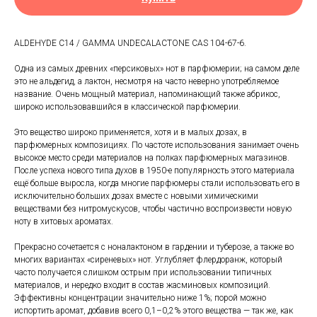
ALDEHYDE C14 / GAMMA UNDECALACTONE CAS 104-67-6.
Одна из самых древних «персиковых» нот в парфюмерии; на самом деле
это не альдегид, а лактон, несмотря на часто неверно употребляемое
название. Очень мощный материал, напоминающий также абрикос,
широко использовавшийся в классической парфюмерии.
Это вещество широко применяется, хотя и в малых дозах, в
парфюмерных композициях. По частоте использования занимает очень
высокое место среди материалов на полках парфюмерных магазинов.
После успеха нового типа духов в 1950-е популярность этого материала
ещё больше выросла, когда многие парфюмеры стали использовать его в
исключительно больших дозах вместе с новыми химическими
веществами без нитромускусов, чтобы частично воспроизвести новую
ноту в хитовых ароматах.
Прекрасно сочетается с ноналактоном в гардении и туберозе, а также во
многих вариантах «сиреневых» нот. Углубляет флердоранж, который
часто получается слишком острым при использовании типичных
материалов, и нередко входит в состав жасминовых композиций.
Эффективны концентрации значительно ниже 1%; порой можно
испортить аромат, добавив всего 0,1–0,2% этого вещества — так же, как