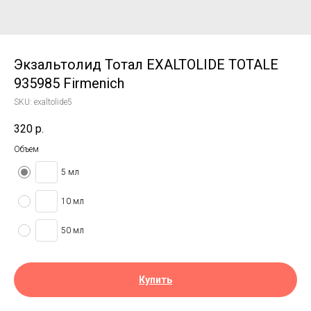
Экзальтолид Тотал EXALTOLIDE TOTALE
935985 Firmenich
SKU:
exaltolide5
320
р.
Объем
5 мл
10 мл
50 мл
Купить