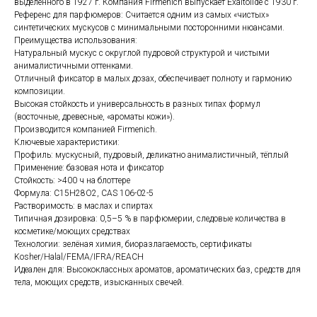
выделенного в 1927 г. Компания Firmenich выпускает Exaltolide с 1930 г.
Референс для парфюмеров: Считается одним из самых «чистых»
синтетических мускусов с минимальными посторонними нюансами.
Преимущества использования:
Натуральный мускус с округлой пудровой структурой и чистыми
анималистичными оттенками.
Отличный фиксатор в малых дозах, обеспечивает полноту и гармонию
композиции.
Высокая стойкость и универсальность в разных типах формул
(восточные, древесные, «ароматы кожи»).
Производится компанией Firmenich.
Ключевые характеристики:
Профиль: мускусный, пудровый, деликатно анималистичный, тёплый
Применение: базовая нота и фиксатор
Стойкость: >400 ч на блоттере
Формула: C15H28O2, CAS 106-02-5
Растворимость: в маслах и спиртах
Типичная дозировка: 0,5–5 % в парфюмерии, следовые количества в
косметике/моющих средствах
Технологии: зелёная химия, биоразлагаемость, сертификаты
Kosher/Halal/FEMA/IFRA/REACH
Идеален для: Высококлассных ароматов, ароматических баз, средств для
тела, моющих средств, изысканных свечей.