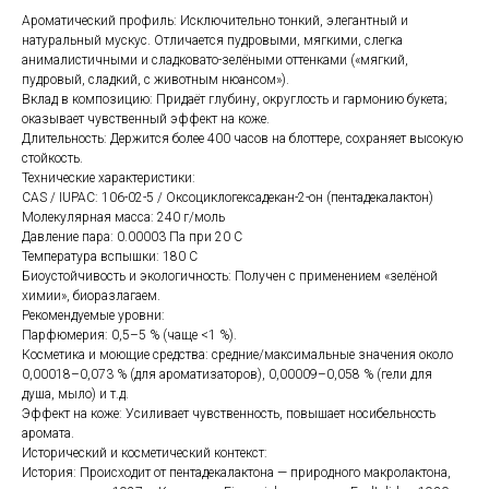
Ароматический профиль: Исключительно тонкий, элегантный и
натуральный мускус. Отличается пудровыми, мягкими, слегка
анималистичными и сладковато-зелёными оттенками («мягкий,
пудровый, сладкий, с животным нюансом»).
Вклад в композицию: Придаёт глубину, округлость и гармонию букета;
оказывает чувственный эффект на коже.
Длительность: Держится более 400 часов на блоттере, сохраняет высокую
стойкость.
Технические характеристики:
CAS / IUPAC: 106-02-5 / Оксоциклогексадекан-2-он (пентадекалактон)
Молекулярная масса: 240 г/моль
Давление пара: 0.00003 Па при 20 C
Температура вспышки: 180 C
Биоустойчивость и экологичность: Получен с применением «зелёной
химии», биоразлагаем.
Рекомендуемые уровни:
Парфюмерия: 0,5–5 % (чаще <1 %).
Косметика и моющие средства: средние/максимальные значения около
0,00018–0,073 % (для ароматизаторов), 0,00009–0,058 % (гели для
душа, мыло) и т.д.
Эффект на коже: Усиливает чувственность, повышает носибельность
аромата.
Исторический и косметический контекст:
История: Происходит от пентадекалактона — природного макролактона,